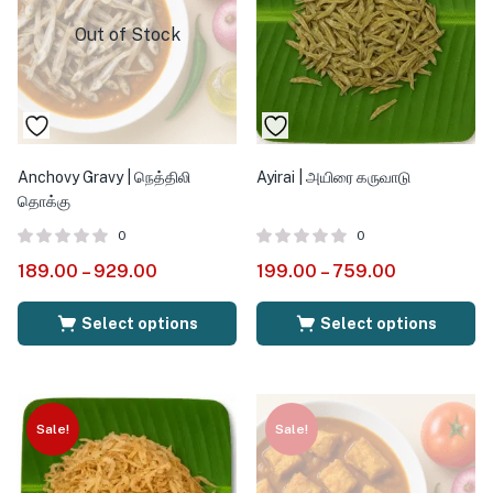
Out of Stock
Anchovy Gravy | நெத்திலி
Ayirai | அயிரை கருவாடு
தொக்கு
0
0
189.00
–
929.00
199.00
–
759.00
Select options
Select options
Sale!
Sale!