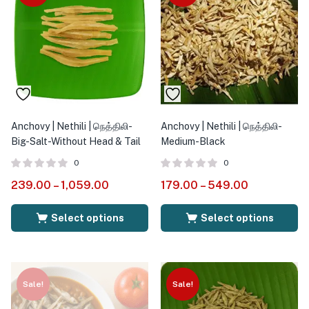
Anchovy | Nethili | நெத்திலி-
Anchovy | Nethili | நெத்திலி-
Big-Salt-Without Head & Tail
Medium-Black
0
0
239.00
–
1,059.00
179.00
–
549.00
Select options
Select options
Sale!
Sale!