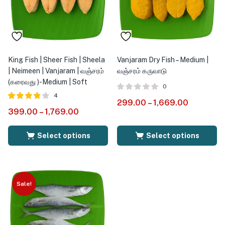
King Fish | Sheer Fish | Sheela
Vanjaram Dry Fish – Medium |
| Neimeen | Vanjaram | வஞ்சரம்
வஞ்சரம் கருவாடு
(கரைவது )-Medium | Soft
0
4
299.00
–
1,669.00
Rated
out
399.00
–
1,769.00
3.75
of 5
Select options
Select options
Sale!