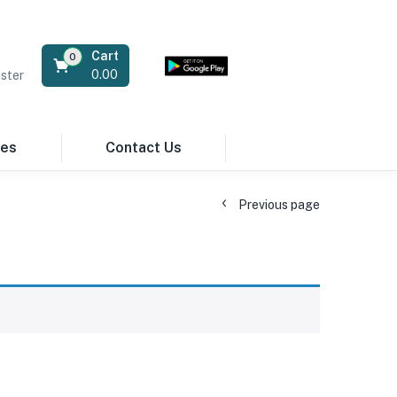
Cart
0
0.00
ster
res
Contact Us
Previous page