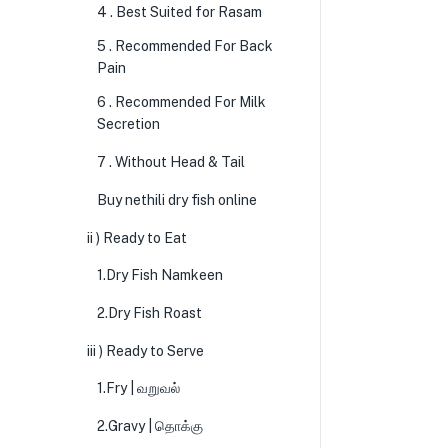
4 . Best Suited for Rasam
5 . Recommended For Back
Pain
6 . Recommended For Milk
Secretion
7 . Without Head & Tail
Buy nethili dry fish online
ii ) Ready to Eat
1.Dry Fish Namkeen
2.Dry Fish Roast
iii ) Ready to Serve
1.Fry | வறுவல்
2.Gravy | தொக்கு