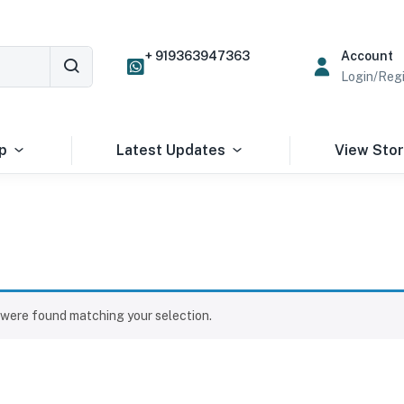
+ 919363947363
Account
Login/Regi
p
Latest Updates
View Sto
were found matching your selection.