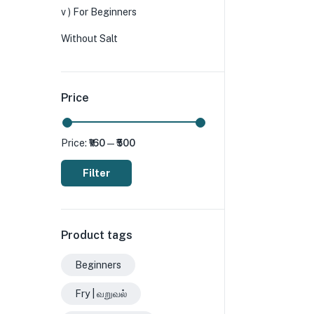
v ) For Beginners
Without Salt
Price
Price:
₹160
—
₹500
Filter
Product tags
Beginners
Fry | வறுவல்