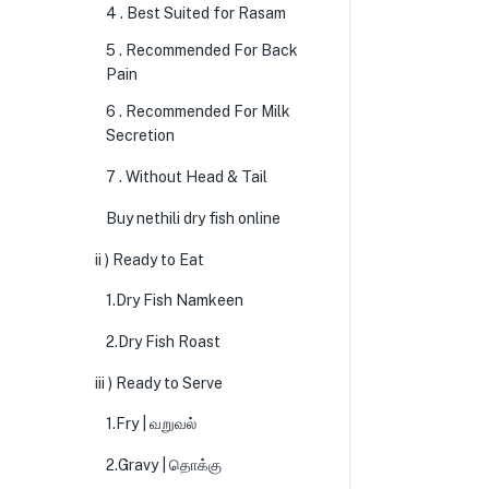
4 . Best Suited for Rasam
5 . Recommended For Back
Pain
6 . Recommended For Milk
Secretion
7 . Without Head & Tail
Buy nethili dry fish online
ii ) Ready to Eat
1.Dry Fish Namkeen
2.Dry Fish Roast
iii ) Ready to Serve
1.Fry | வறுவல்
2.Gravy | தொக்கு