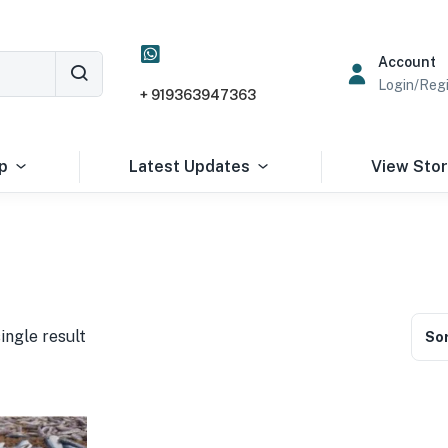
Account
Login/Regi
+ 919363947363
p
Latest Updates
View Sto
ingle result
Sor