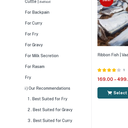
Sale!
Cuttle | கனவா
For Backpain
For Curry
For Fry
For Gravy
Ribbon Fish | Va
For Milk Secretion
For Rasam
1
Rated
4.00
Fry
169.00
–
499
out of 5
i ) Our Recommendations
Select
1 . Best Suited for Fry
2 . Best Suited for Gravy
3 . Best Suited for Curry