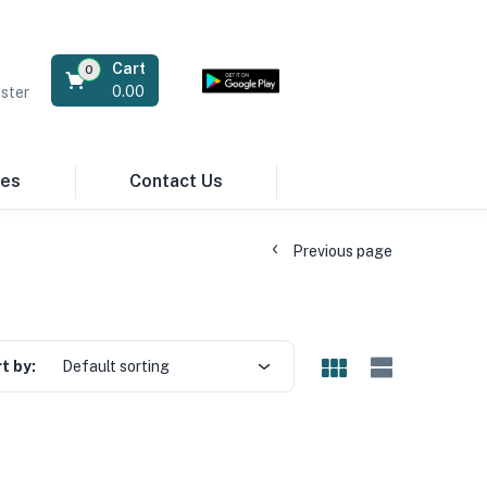
Cart
0
0.00
ster
res
Contact Us
Previous page
t by:
Default sorting