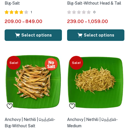
Big-Salt
Big-Salt-Without Head & Tail
1
0
Rated
out
209.00
–
849.00
239.00
–
1,059.00
4.00
of 5
Select options
Select options
Sale!
Sale!
Anchovy | Nethili | நெத்திலி-
Anchovy | Nethili | நெத்திலி-
Big-Without Salt
Medium