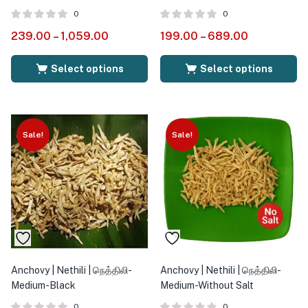
0
0
239.00
–
1,059.00
199.00
–
689.00
Select options
Select options
Sale!
Sale!
Anchovy | Nethili | நெத்திலி-
Anchovy | Nethili | நெத்திலி-
Medium-Black
Medium-Without Salt
0
0